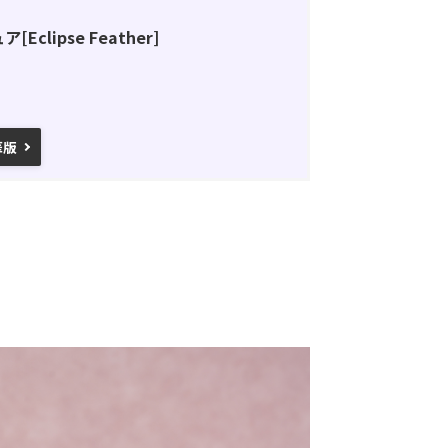
clipse Feather]
華版