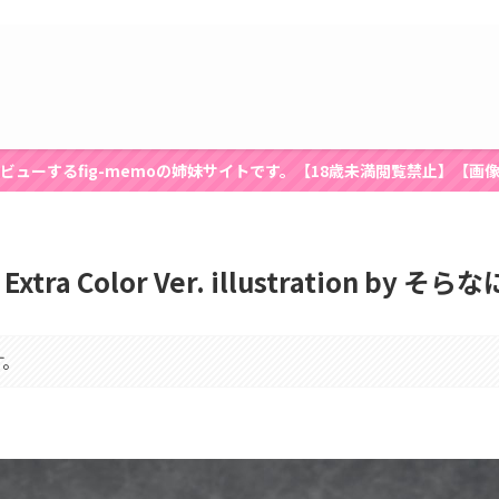
ビューするfig-memoの姉妹サイトです。【18歳未満閲覧禁止】【画
tra Color Ver. illustration b
す。