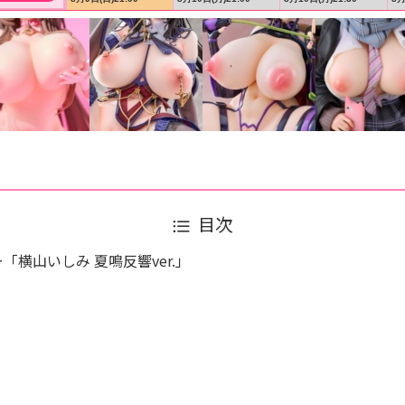
目次
横山いしみ 夏鳴反響ver.」