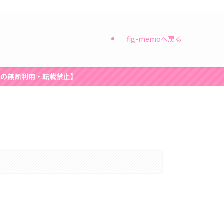
fig-memoへ戻る
像の無断利用・転載禁止】